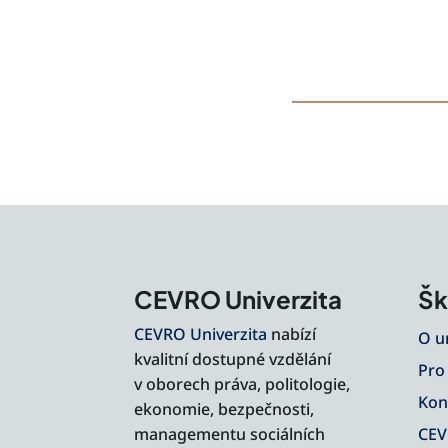
CEVRO Univerzita
Šk
CEVRO Univerzita
nabízí
O u
kvalitní dostupné vzdělání
Pro
v oborech práva, politologie,
Kon
ekonomie, bezpečnosti,
managementu sociálních
CEV