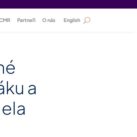
PCMR
Partneři
O nás
English
né
áku a
dela