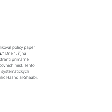
ikoval policy paper
o.”
Dne 1. října
stranti primárně
covních míst. Tento
 systematických
ilic Hashd al-Shaabi.