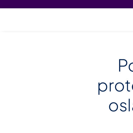
P
prot
osl