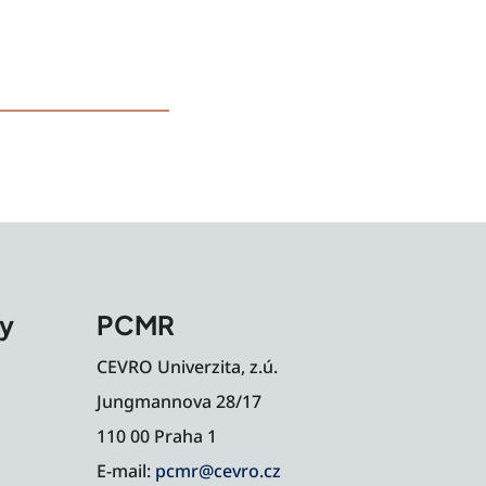
my
PCMR
CEVRO Univerzita, z.ú.
Jungmannova 28/17
110 00 Praha 1
E-mail:
pcmr@cevro.cz