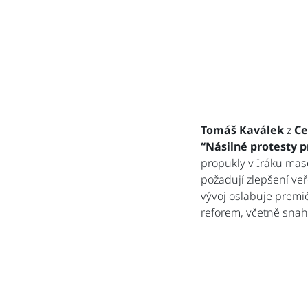
Tomáš Kaválek
z
Ce
“Násilné protesty 
propukly v Iráku maso
požadují zlepšení veř
vývoj oslabuje prem
reforem, včetně snahy