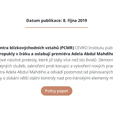
Datum publikace: 8. října 2019
ntra blízkovýchodních vztahů (PCMR)
CEVRO Institutu publ
propukly v Iráku a oslabují premiéra Adela Abdul Mahdih
vé násilné protesty, které již stály více než sto životů. Demon
ejných služeb, zakročení proti korupci a vytvoření nových pra
iéra Adela Abdul Mahdiho a odvádí pozornost od plánovaných
 o získání větší státní kontroly nad pro-íránskými elementy m
Policy paper