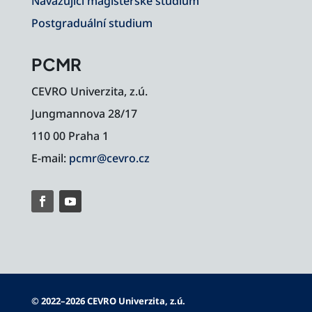
Navazující magisterské studium
Postgraduální studium
PCMR
CEVRO Univerzita, z.ú.
Jungmannova 28/17
110 00 Praha 1
E-mail:
pcmr@cevro.cz
© 2022–2026 CEVRO Univerzita, z.ú.