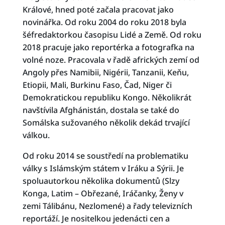
Králové, hned poté začala pracovat jako
novinářka. Od roku 2004 do roku 2018 byla
šéfredaktorkou časopisu Lidé a Země. Od roku
2018 pracuje jako reportérka a fotografka na
volné noze. Pracovala v řadě afrických zemí od
Angoly přes Namibii, Nigérii, Tanzanii, Keňu,
Etiopii, Mali, Burkinu Faso, Čad, Niger či
Demokratickou republiku Kongo. Několikrát
navštívila Afghánistán, dostala se také do
Somálska sužovaného několik dekád trvající
válkou.
Od roku 2014 se soustředí na problematiku
války s Islámským státem v Iráku a Sýrii. Je
spoluautorkou několika dokumentů (Slzy
Konga, Latim – Obřezané, Iráčanky, Ženy v
zemi Tálibánu, Nezlomené) a řady televizních
reportáží. Je nositelkou jedenácti cen a