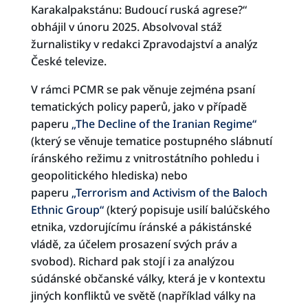
Karakalpakstánu: Budoucí ruská agrese?“
obhájil v únoru 2025. Absolvoval stáž
žurnalistiky v redakci Zpravodajství a analýz
České televize.
V rámci PCMR se pak věnuje zejména psaní
tematických policy paperů, jako v případě
paperu
„The Decline of the Iranian Regime“
(který se věnuje tematice postupného slábnutí
íránského režimu z vnitrostátního pohledu i
geopolitického hlediska) nebo
paperu
„Terrorism and Activism of the Baloch
Ethnic Group“
(který popisuje usilí balúčského
etnika, vzdorujícímu íránské a pákistánské
vládě, za účelem prosazení svých práv a
svobod). Richard pak stojí i za analýzou
súdánské občanské války, která je v kontextu
jiných konfliktů ve světě (například války na