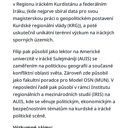
v Regionu iráckém Kurdistánu a federálním
Iráku, (kde nejprve sbíral data pro svou
magisterskou práci o geopolitickém postavení
Kurdské regionální vlády (KRG)), a poté
uskutečnil unikátní terénní výzkum na iráckých
sporných územích.
Filip pak působil jako lektor na Americké
univerzitě v irácké Sulejmáníji (AUIS) se
zaměřením na politickou geografii a současné
konfliktní oblasti světa. Zároveň zde působil
jako fakultní poradce pro Model OSN (MUN). V
neposlední řadě pak působí v rámci Institutu
regionálních a mezinárodních studií (IRIS) na
AUIS, kde se věnuje politickým, ekonomickým a
bezpečnostním tématům na kurdské a irácké
politické scéně.
Výzkumné zájmy: