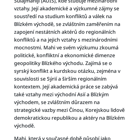
Sulajmáníji (AUIS), kde studuje mezinárodní
vztahy. Její akademické a výzkumné zájmy se
soustředí na studium konfliktů a válek na
Blízkém východě, se zvláštním zaměřením na
zapojení nestátních aktérů do regionálních
konfliktů a na jejich vztahy s mezinárodními
mocnostmi. Mahi ve svém výzkumu zkoumá
politické, konfliktní a ekonomické dimenze
geopolitiky Blízkého východu. Zajímá se o
syrský konflikt a kurdskou otázku, zejména v
souvislosti se Sýrií a širším regionálním
kontextem. Její akademická práce se zabývá
také vztahy mezi východní Asií a Blízkým
východem, se zvláštním důrazem na
strategické vazby mezi Čínou, Korejskou lidově
demokratickou republikou a aktéry na Blízkém
východě.
Mahi, která v současné době působí jako