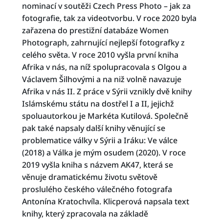
nominací v soutěži Czech Press Photo – jak za
fotografie, tak za videotvorbu. V roce 2020 byla
zařazena do prestižní databáze Women
Photograph, zahrnující nejlepší fotografky z
celého světa. V roce 2010 vyšla první kniha
Afrika v nás, na níž spolupracovala s Olgou a
Václavem Šilhovými a na niž volně navazuje
Afrika v nás II. Z práce v Sýrii vznikly dvě knihy
Islámskému státu na dostřel I a II, jejichž
spoluautorkou je Markéta Kutilová. Společně
pak také napsaly další knihy věnující se
problematice války v Sýrii a Iráku: Ve válce
(2018) a Válka je mým osudem (2020). V roce
2019 vyšla kniha s názvem AK47, která se
věnuje dramatickému životu světově
proslulého českého válečného fotografa
Antonína Kratochvíla. Klicperová napsala text
knihy, který zpracovala na základě