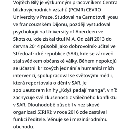
Vojtěch Bílý je výzkumným pracovníkem Centra
blízkovýchodních vztahů (PCMR) CEVRO
Univerzity v Praze. Studoval na Carnotově lyceu
ve francouzském Dijonu, později vystudoval
psychologii na University of Aberdeen ve
Skotsku, kde získal titul M.A. Od září 2013 do
června 2014 působil jako dobrovolník-učitel ve
Středoafrické republice (SAR), kde se zároveň
stal svědkem občanské války. Během nepokojů
se účastnil krizových jednání a humanitárních
intervencí, spolupracoval se světovými médii,
která reportovala o dění v SAR. Je
spoluautorem knihy „Když padají manga“, v níž
zachycuje své zkušenosti z válečného konfliktu
v SAR. Dlouhodobě působil v neziskové
organizaci SIRIRI; v roce 2016 zde zastával
funkci ředitele. Věnuje se i mezinárodnímu
obchodu.