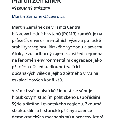
Martin Zemánek
VÝZKUMNÝ STÁŽISTA
Martin.Zemanek@cevro.cz
Martin Zemánek se v rámci Centra
blízkovýchodních vztahů (PCMR) zaměřuje na
průsečík environmentálních výzev a politické
stability v regionu Blízkého východu a severní
Afriky. Svůj odborný zájem soustředí zejména
na fenomén environmentální degradace jako
přímého důsledku dlouhotrvajících
občanských válek a jejího zpětného vlivu na
eskalaci nových konfliktů.
V rámci své analytické činnosti se věnuje
hloubkovým studiím politického uspořádání
Sýrie a širšího Levantského regionu. Zkoumá
strukturální a historické příčiny absence
demokratických mechanismů a procesy, které