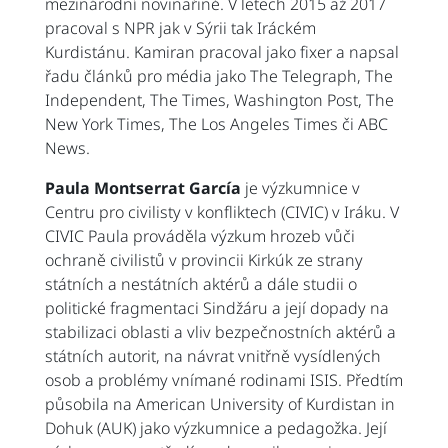
mezinárodní novinařině. V letech 2015 až 2017
pracoval s NPR jak v Sýrii tak Iráckém
Kurdistánu. Kamiran pracoval jako fixer a napsal
řadu článků pro média jako The Telegraph, The
Independent, The Times, Washington Post, The
New York Times, The Los Angeles Times či ABC
News.
Paula Montserrat García
je výzkumnice v
Centru pro civilisty v konfliktech (CIVIC) v Iráku. V
CIVIC Paula prováděla výzkum hrozeb vůči
ochraně civilistů v provincii Kirkúk ze strany
státních a nestátních aktérů a dále studii o
politické fragmentaci Sindžáru a její dopady na
stabilizaci oblasti a vliv bezpečnostních aktérů a
státních autorit, na návrat vnitřně vysídlených
osob a problémy vnímané rodinami ISIS. Předtím
působila na American University of Kurdistan in
Dohuk (AUK) jako výzkumnice a pedagožka. Její