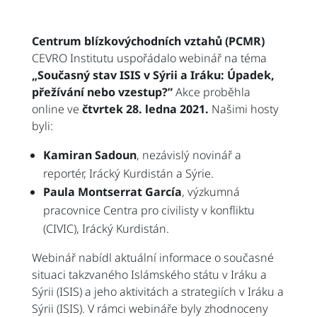
Centrum blízkovýchodních vztahů (PCMR)
CEVRO Institutu uspořádalo webinář na téma
„Současný stav ISIS v Sýrii a Iráku: Úpadek,
přežívání nebo vzestup?”
Akce proběhla
online ve
čtvrtek
28. ledna 2021.
Našimi hosty
byli:
Kamiran Sadoun
, nezávislý novinář a
reportér, Irácký Kurdistán a Sýrie.
Paula Montserrat García
, výzkumná
pracovnice Centra pro civilisty v konfliktu
(CIVIC), Irácký Kurdistán.
Webinář nabídl aktuální informace o současné
situaci takzvaného Islámského státu v Iráku a
Sýrii (ISIS) a jeho aktivitách a strategiích v Iráku a
Sýrii (ISIS). V rámci webináře byly zhodnoceny