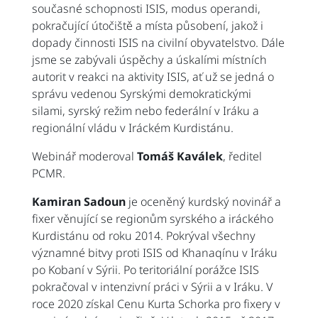
současné schopnosti ISIS, modus operandi,
pokračující útočiště a místa působení, jakož i
dopady činnosti ISIS na civilní obyvatelstvo. Dále
jsme se zabývali úspěchy a úskalími místních
autorit v reakci na aktivity ISIS, ať už se jedná o
správu vedenou Syrskými demokratickými
silami, syrský režim nebo federální v Iráku a
regionální vládu v Iráckém Kurdistánu.
Webinář moderoval
Tomáš Kaválek
, ředitel
PCMR.
Kamiran Sadoun
je oceněný kurdský novinář a
fixer věnující se regionům syrského a iráckého
Kurdistánu od roku 2014. Pokrýval všechny
významné bitvy proti ISIS od Khanaqínu v Iráku
po Kobaní v Sýrii. Po teritoriální porážce ISIS
pokračoval v intenzivní práci v Sýrii a v Iráku. V
roce 2020 získal Cenu Kurta Schorka pro fixery v