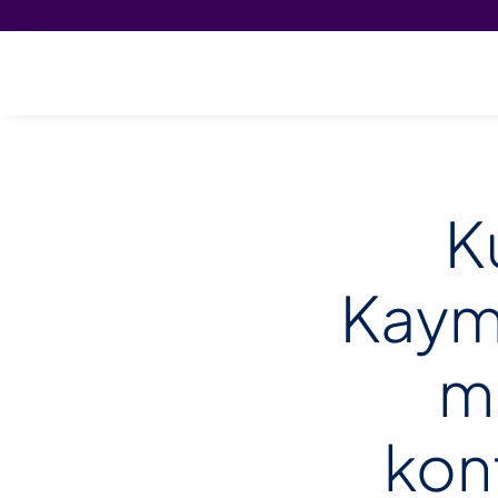
K
Kaym
m
kon