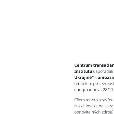
Centrum transatlan
Institutu
uspořádali
Ukrajině“
s
ambasa
ředitelem pro evropsk
(Jungmannova 28/17,
Cílem tohoto uzavřen
ruské invaze na Ukra
obnovitelných zdrojů