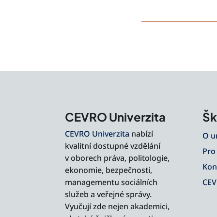
CEVRO Univerzita
Šk
CEVRO Univerzita
nabízí
O u
kvalitní dostupné vzdělání
Pro
v oborech práva, politologie,
Kon
ekonomie, bezpečnosti,
managementu sociálních
CEV
služeb a veřejné správy.
Vyučují zde nejen akademici,