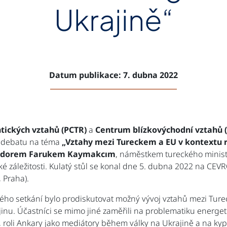
Ukrajině“
Datum publikace: 7. dubna 2022
tických vztahů (PCTR)
a
Centrum blízkovýchodní vztahů
 debatu na téma
„Vztahy mezi Tureckem a EU v kontextu 
dorem Farukem Kaymakcım
, náměstkem tureckého minist
é záležitosti. Kulatý stůl se konal dne 5. dubna 2022 na CEVR
 Praha).
ého setkání bylo prodiskutovat možný vývoj vztahů mezi Ture
jinu. Účastníci se mimo jiné zaměřili na problematiku energet
, roli Ankary jako mediátory během války na Ukrajině a na ky