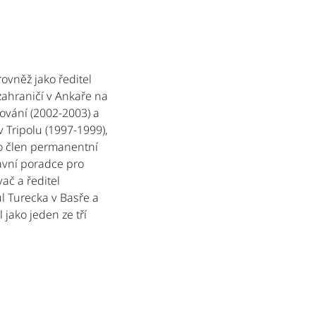
ovněž jako ředitel
zahraničí v Ankaře na
ování (2002-2003) a
v Tripolu (1997-1999),
ko člen permanentní
avní poradce pro
ač a ředitel
l Turecka v Basře a
jako jeden ze tří