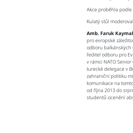
Akce proběhla podle
Kulatý stůl moderova
Amb. Faruk Kayma
pro evropské záležito
odboru balkánských s
ředitel odboru pro Ev
v rámci NATO Senior C
turecké delegace v B
zahraniční politiku m
komunikace na tomto 
od října 2013 do srpn
studentů ocenění abs