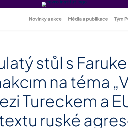
Novinky a akce
Média a publikace
Tým 
ulatý stůl s Faruk
akcım na téma „V
ezi Tureckem a EU
textu ruské agres