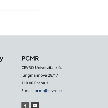
my
PCMR
CEVRO Univerzita, z.ú.
Jungmannova 28/17
110 00 Praha 1
E-mail:
pcmr@cevro.cz