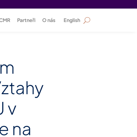
PCMR
Partneři
O nás
English
em
ztahy
 v
e na