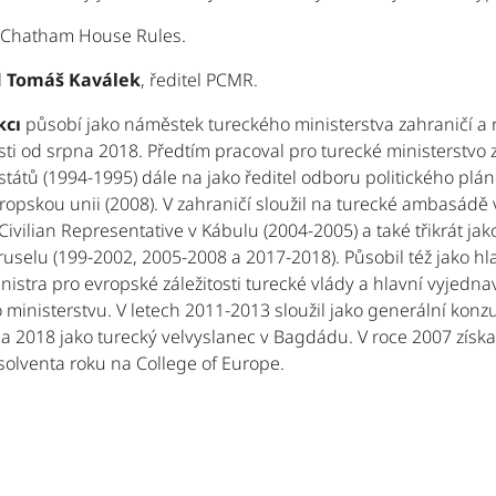
 Chatham House Rules.
l
Tomáš Kaválek
, ředitel PCMR.
kcı
působí jako náměstek tureckého ministerstva zahraničí a r
sti od srpna 2018. Předtím pracoval pro turecké ministerstvo 
tátů (1994-1995) dále na jako ředitel odboru politického plán
ropskou unii (2008). V zahraničí sloužil na turecké ambasádě 
ivilian Representative v Kábulu (2004-2005) a také třikrát ja
ruselu (199-2002, 2005-2008 a 2017-2018). Působil též jako hl
inistra pro evropské záležitosti turecké vlády a hlavní vyjednav
ministerstvu. V letech 2011-2013 sloužil jako generální konzu
a 2018 jako turecký velvyslanec v Bagdádu. V roce 2007 získal 
olventa roku na College of Europe.