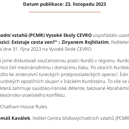
Datum publikace: 23. listopadu 2023
odní vztahů (PCMR) Vysoké školy CEVRO
uspořádalo uzavř
zici: Existuje cesta ven?“
s
Ziryanem Rojhilatim
, ředite
la dne 31. října 2023 na Vysoké škole CEVRO.
 jsme diskutovali součanosnou pozici Kurdů v regionu. Kurdo
tímco čelí mezinárodnímu i domácímu tlaku. Po útocích Kurdsk
ošlo ke zintenzivní tureckých protipovstaleckých operací. Írán
 kurdských opozičních skupin v Iráckém Kurdistánu. To vše se
 která zahrnuje saúdsko-íránské détente, takzvané Abraháms
estinsko-izraelského konfliktu.
 Chatham House Rules.
omáš Kaválek
, ředitel Centra blízkovýchodních vztahů (PCMR