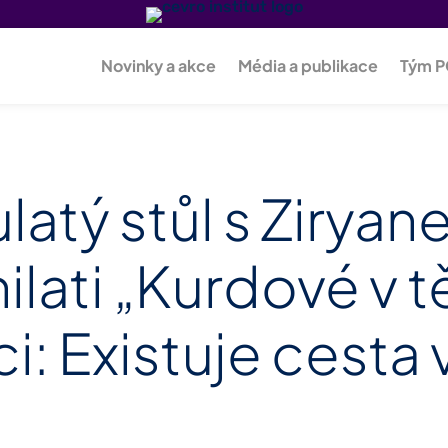
Novinky a akce
Média a publikace
Tým 
latý stůl s Zirya
ilati „Kurdové v 
i: Existuje cesta