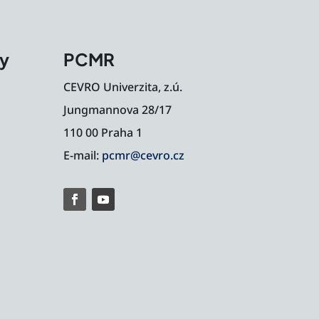
my
PCMR
CEVRO Univerzita, z.ú.
Jungmannova 28/17
110 00 Praha 1
E-mail:
pcmr@cevro.cz