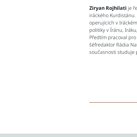
Ziryan Rojhilati
je ř
iráckého Kurdistánu.
operujících v Iráckém
politiky v Íránu, Irák
Předtím pracoval pro
šéfredaktor Rádia Naw
současnosti studuje p