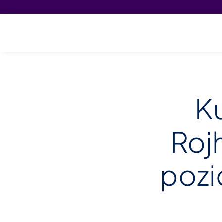
Ku
Rojh
pozic