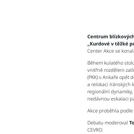
Centrum blízkových
„Kurdové v těžké po
Center. Akce se kona
Během kulatého stolu
vnitřně rozděleni za
(PKK) v Ankaře opět d
a relokaci íránských
regionální dynamiky,
nedávnou eskalaci pal
Akce proběhla podle
Debatu moderoval
T
CEVRO.