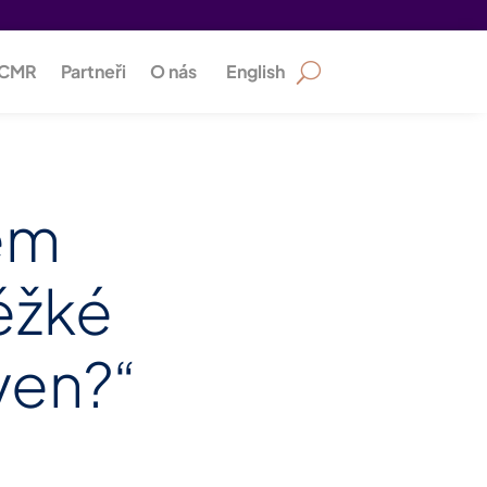
PCMR
Partneři
O nás
English
nem
těžké
 ven?“