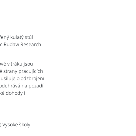
ený kulatý stůl
lem Rudaw Research
vé v Iráku jsou
é strany pracujících
 usiluje o odzbrojení
 odehrává na pozadí
ké dohody i
) Vysoké školy