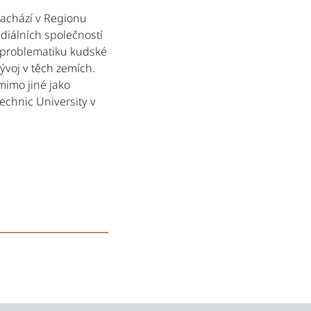
nachází v Regionu
diálních společností
na problematiku kudské
vývoj v těch zemích.
mimo jiné jako
technic University v