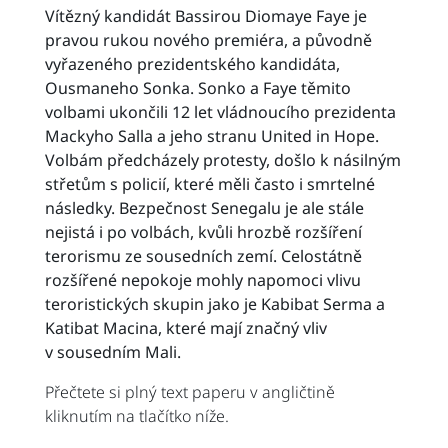
Vítězný kandidát Bassirou Diomaye Faye je
pravou rukou nového premiéra, a původně
vyřazeného prezidentského kandidáta,
Ousmaneho Sonka. Sonko a Faye těmito
volbami ukončili 12 let vládnoucího prezidenta
Mackyho Salla a jeho stranu United in Hope.
Volbám předcházely protesty, došlo k násilným
střetům s policií, které měli často i smrtelné
následky. Bezpečnost Senegalu je ale stále
nejistá i po volbách, kvůli hrozbě rozšíření
terorismu ze sousedních zemí. Celostátně
rozšířené nepokoje mohly napomoci vlivu
teroristických skupin jako je Kabibat Serma a
Katibat Macina, které mají značný vliv
v sousedním Mali.
Přečtete si plný text paperu v angličtině
kliknutím na tlačítko níže.