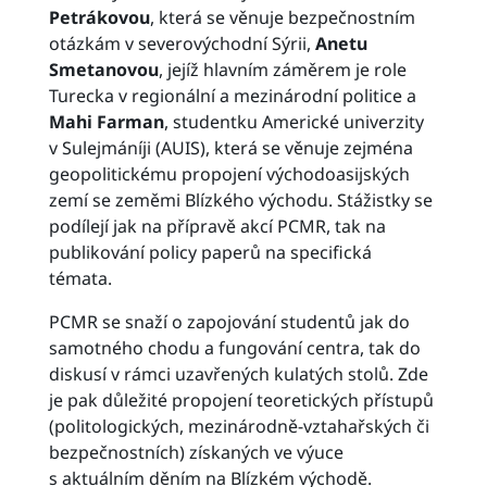
Petrákovou
, která se věnuje bezpečnostním
otázkám v severovýchodní Sýrii,
Anetu
Smetanovou
, jejíž hlavním záměrem je role
Turecka v regionální a mezinárodní politice a
Mahi Farman
, studentku Americké univerzity
v Sulejmáníji (AUIS), která se věnuje zejména
geopolitickému propojení východoasijských
zemí se zeměmi Blízkého východu. Stážistky se
podílejí jak na přípravě akcí PCMR, tak na
publikování policy paperů na specifická
témata.
PCMR se snaží o zapojování studentů jak do
samotného chodu a fungování centra, tak do
diskusí v rámci uzavřených kulatých stolů. Zde
je pak důležité propojení teoretických přístupů
(politologických, mezinárodně-vztahařských či
bezpečnostních) získaných ve výuce
s aktuálním děním na Blízkém východě.