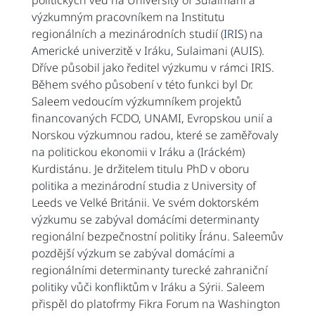
politických věd na University of Sulaimani a
výzkumným pracovníkem na Institutu
regionálních a mezinárodních studií (
IRIS
) na
Americké univerzitě v Iráku, Sulaimani (AUIS).
Dříve působil jako ředitel výzkumu v rámci IRIS.
Během svého působení v této funkci byl Dr.
Saleem vedoucím výzkumníkem projektů
financovaných FCDO, UNAMI, Evropskou unií a
Norskou výzkumnou radou, které se zaměřovaly
na politickou ekonomii v Iráku a (Iráckém)
Kurdistánu. Je držitelem titulu PhD v oboru
politika a mezinárodní studia z University of
Leeds ve Velké Británii. Ve svém doktorském
výzkumu se zabýval domácími determinanty
regionální bezpečnostní politiky Íránu. Saleemův
pozdější výzkum se zabýval domácími a
regionálními determinanty turecké zahraniční
politiky vůči konfliktům v Iráku a Sýrii. Saleem
přispěl do platofrmy Fikra Forum na Washington