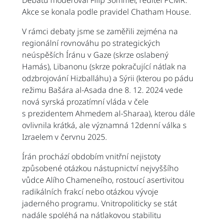
Debatu moderoval Filip Sommer, ředitel PCMR.
Akce se konala podle pravidel Chatham House.
V rámci debaty jsme se zaměřili zejména na
regionální rovnováhu po strategických
neúspěších Íránu v Gaze (skrze oslabený
Hamás), Libanonu (skrze pokračující nátlak na
odzbrojování Hizballáhu) a Sýrii (kterou po pádu
režimu Bašára al-Asada dne 8. 12. 2024 vede
nová syrská prozatímní vláda v čele
s prezidentem Ahmedem al-Sharaa), kterou dále
ovlivnila krátká, ale významná 12denní válka s
Izraelem v červnu 2025.
Írán prochází obdobím vnitřní nejistoty
způsobené otázkou nástupnictví nejvyššího
vůdce Alího Chameneího, rostoucí asertivitou
radikálních frakcí nebo otázkou vývoje
jaderného programu. Vnitropoliticky se stát
nadále spoléhá na nátlakovou stabilitu