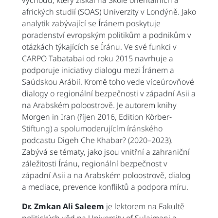
východu, který získal na Škole orientálních a
afrických studií (SOAS) Univerzity v Londýně. Jako
analytik zabývající se Íránem poskytuje
poradenství evropským politikům a podnikům v
otázkách týkajících se Íránu. Ve své funkci v
CARPO Tabatabai od roku 2015 navrhuje a
podporuje iniciativy dialogu mezi Íránem a
Saúdskou Arábií. Kromě toho vede víceúrovňové
dialogy o regionální bezpečnosti v západní Asii a
na Arabském poloostrově. Je autorem knihy
Morgen in Iran (říjen 2016, Edition Körber-
Stiftung) a spolumoderujícím íránského
podcastu Digeh Che Khabar? (2020–2023).
Zabývá se tématy, jako jsou vnitřní a zahraniční
záležitosti Íránu, regionální bezpečnost v
západní Asii a na Arabském poloostrově, dialog
a mediace, prevence konfliktů a podpora míru.
Dr. Zmkan Ali Saleem
je lektorem na Fakultě