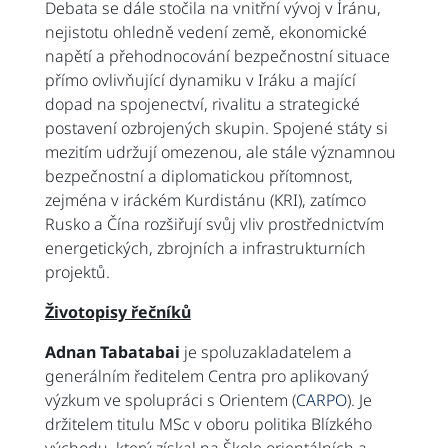
Debata se dále stočila na vnitřní vývoj v Íránu,
nejistotu ohledně vedení země, ekonomické
napětí a přehodnocování bezpečnostní situace
přímo ovlivňující dynamiku v Iráku a mající
dopad na spojenectví, rivalitu a strategické
postavení ozbrojených skupin. Spojené státy si
mezitím udržují omezenou, ale stále významnou
bezpečnostní a diplomatickou přítomnost,
zejména v iráckém Kurdistánu (KRI), zatímco
Rusko a Čína rozšiřují svůj vliv prostřednictvím
energetických, zbrojních a infrastrukturních
projektů.
Životopisy řečníků
Adnan Tabatabai
je spoluzakladatelem a
generálním ředitelem Centra pro aplikovaný
výzkum ve spolupráci s Orientem (
CARPO
). Je
držitelem titulu MSc v oboru politika Blízkého