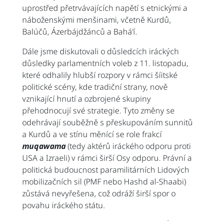
uprostřed přetrvávajících napětí s etnickými a
náboženskými menšinami, včetně Kurdů,
Balúčů, Ázerbájdžánců a Bahá’í.
Dále jsme diskutovali o důsledcích iráckých
důsledky parlamentních voleb z 11. listopadu,
které odhalily hlubší rozpory v rámci šíitské
politické scény, kde tradiční strany, nově
vznikající hnutí a ozbrojené skupiny
přehodnocují své strategie. Tyto změny se
odehrávají souběžně s přeskupováním sunnitů
a Kurdů a ve stínu měnící se role frakcí
muqawama
(tedy aktérů iráckého odporu proti
USA a Izraeli) v rámci širší Osy odporu. Právní a
politická budoucnost paramilitárních Lidových
mobilizačních sil (PMF nebo Hashd al-Shaabi)
zůstává nevyřešena, což odráží širší spor o
povahu iráckého státu.